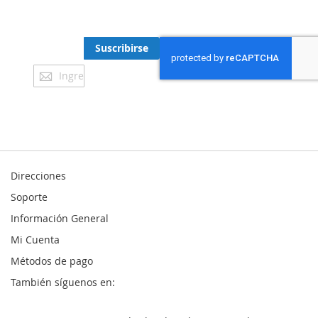
Suscríbete
Reciba información sobre nuevos productos y
disponibilidad de stock antes que nadie.
Suscribirse
Suscribite
a
nuestro
newsletter:
Direcciones
Soporte
Información General
Mi Cuenta
Métodos de pago
También síguenos en: