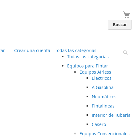
You
Buscar
ar
Crear una cuenta
Todas las categorías
Busc
Todas las categorías
Equipos para Pintar
Equipos Airless
Eléctricos
A Gasolina
Neumáticos
Pintalineas
Interior de Tubería
Casero
Equipos Convencionales