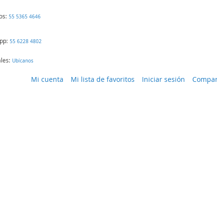
os:
55 5365 4646
pp:
55 6228 4802
les:
Ubícanos
Mi cuenta
Mi lista de favoritos
Iniciar sesión
Compar