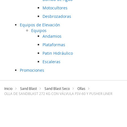
Motocultores
Desbrozadoras
Equipos de Elevación
Equipos
Andamios
Plataformas
Patin Hidráulico
Escaleras
Promociones
Ir
al
Inicio
Sand Blast
Sand Blast Seco
Ollas
OLLA DE SANDBLAST 272 KG CON VÁLVULA FSV-60 Y PUSHER LINER
contenido
Saltar