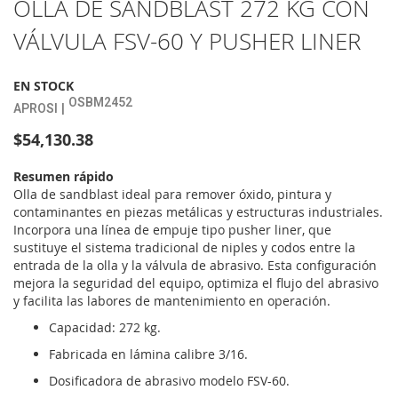
OLLA DE SANDBLAST 272 KG CON
al
VÁLVULA FSV-60 Y PUSHER LINER
comienzo
de
la
EN STOCK
galería
OSBM2452
de
APROSI
imágenes
$54,130.38
Resumen rápido
Olla de sandblast ideal para remover óxido, pintura y
contaminantes en piezas metálicas y estructuras industriales.
Incorpora una línea de empuje tipo pusher liner, que
sustituye el sistema tradicional de niples y codos entre la
entrada de la olla y la válvula de abrasivo. Esta configuración
mejora la seguridad del equipo, optimiza el flujo del abrasivo
y facilita las labores de mantenimiento en operación.
Capacidad: 272 kg.
Fabricada en lámina calibre 3/16.
Dosificadora de abrasivo modelo FSV-60.