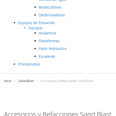
Motocultores
Desbrozadoras
Equipos de Elevación
Equipos
Andamios
Plataformas
Patin Hidráulico
Escaleras
Promociones
Ir
al
Inicio
Sand Blast
Accesorios y Refacciones Sand Blast
contenido
Accesorios y Refacciones Sand Blast