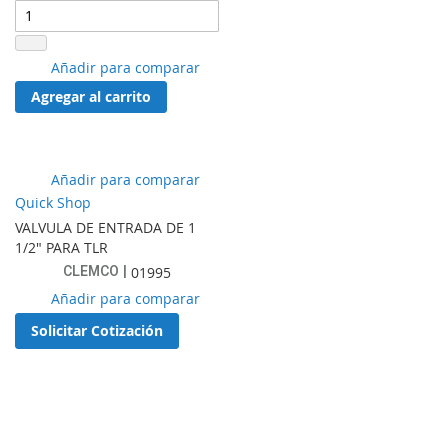
Añadir
Añadir para comparar
a
Agregar al carrito
lista
de
favoritos
Añadir
Añadir para comparar
a
Quick Shop
lista
VALVULA DE ENTRADA DE 1
de
1/2" PARA TLR
favoritos
CLEMCO
01995
Añadir
Añadir para comparar
a
Solicitar Cotización
lista
de
favoritos