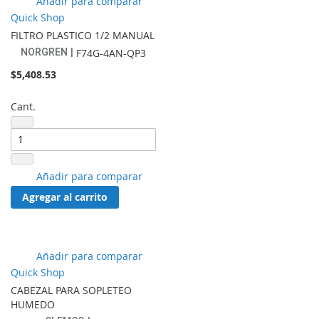
Añadir para comparar
a
Quick Shop
lista
FILTRO PLASTICO 1/2 MANUAL
de
NORGREN
F74G-4AN-QP3
favoritos
$5,408.53
Cant.
Añadir
Añadir para comparar
a
Agregar al carrito
lista
de
favoritos
Añadir
Añadir para comparar
a
Quick Shop
lista
CABEZAL PARA SOPLETEO
de
HUMEDO
favoritos