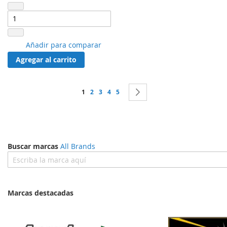
Añadir
Añadir para comparar
a
Agregar al carrito
lista
de
favoritos
Página
Estás leyendo la página
Página
Página
Página
Página
Página
Siguiente
1
2
3
4
5
Buscar marcas
All Brands
Marcas destacadas