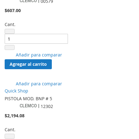
CLEMCO
00579
$607.00
Cant.
Añadir
Añadir para comparar
a
Agregar al carrito
lista
de
favoritos
Añadir
Añadir para comparar
a
Quick Shop
lista
PISTOLA MOD. BNP # 5
de
CLEMCO
12302
favoritos
$2,194.08
Cant.