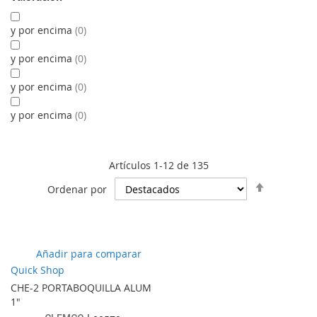
y por encima
0
y por encima
0
y por encima
0
y por encima
0
Artículos
1
-
12
de
135
Establece
Ordenar por
dirección
descende
Añadir
Añadir para comparar
a
Quick Shop
lista
CHE-2 PORTABOQUILLA ALUM
de
1"
favoritos