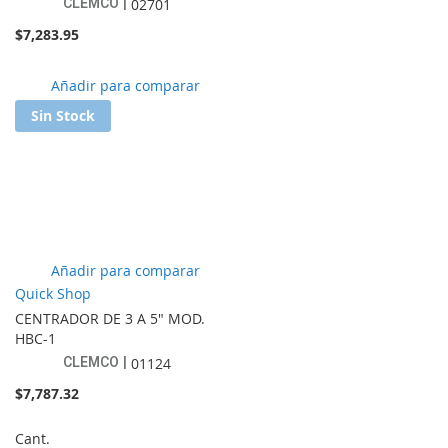
CLEMCO
02701
$7,283.95
Añadir
Añadir para comparar
a
Sin Stock
lista
de
favoritos
Añadir
Añadir para comparar
a
Quick Shop
lista
CENTRADOR DE 3 A 5" MOD.
de
HBC-1
favoritos
CLEMCO
01124
$7,787.32
Cant.