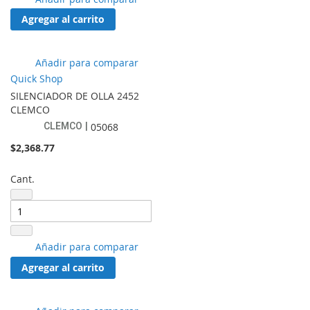
a
Agregar al carrito
lista
de
favoritos
Añadir
Añadir para comparar
a
Quick Shop
lista
SILENCIADOR DE OLLA 2452
de
CLEMCO
favoritos
CLEMCO
05068
$2,368.77
Cant.
Añadir
Añadir para comparar
a
Agregar al carrito
lista
de
favoritos
Añadir