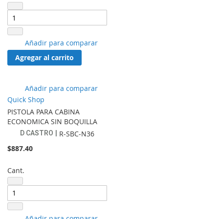
Añadir
Añadir para comparar
a
Agregar al carrito
lista
de
favoritos
Añadir
Añadir para comparar
a
Quick Shop
lista
PISTOLA PARA CABINA
de
ECONOMICA SIN BOQUILLA
favoritos
D CASTRO
R-SBC-N36
$887.40
Cant.
Añadir
Añadir para comparar