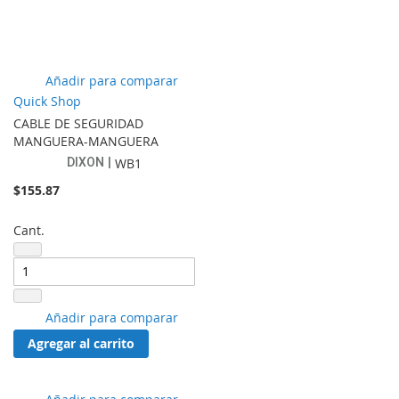
Añadir
Añadir para comparar
a
Quick Shop
lista
CABLE DE SEGURIDAD
de
MANGUERA-MANGUERA
favoritos
DIXON
WB1
$155.87
Cant.
Añadir
Añadir para comparar
a
Agregar al carrito
lista
de
favoritos
Añadir