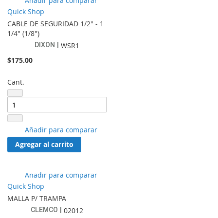
Añadir para comparar
a
Quick Shop
lista
CABLE DE SEGURIDAD 1/2" - 1
de
1/4" (1/8")
favoritos
DIXON
WSR1
$175.00
Cant.
Añadir
Añadir para comparar
a
Agregar al carrito
lista
de
favoritos
Añadir
Añadir para comparar
a
Quick Shop
lista
MALLA P/ TRAMPA
de
CLEMCO
02012
favoritos