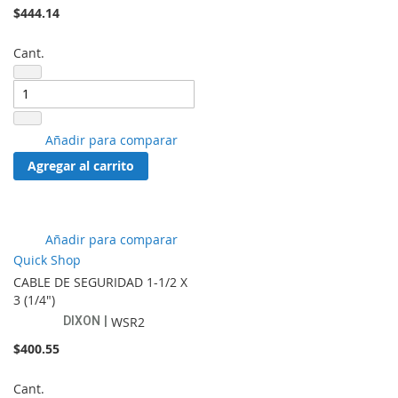
$444.14
Cant.
Añadir
Añadir para comparar
a
Agregar al carrito
lista
de
favoritos
Añadir
Añadir para comparar
a
Quick Shop
lista
CABLE DE SEGURIDAD 1-1/2 X
de
3 (1/4")
favoritos
DIXON
WSR2
$400.55
Cant.