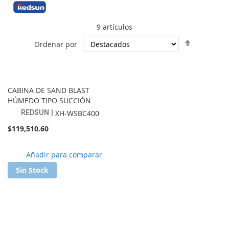
9
artículos
Establece
Ordenar por
dirección
descende
CABINA DE SAND BLAST
HÚMEDO TIPO SUCCIÓN
REDSUN
XH-WSBC400
$119,510.60
Añadir
Añadir para comparar
a
Sin Stock
lista
de
favoritos