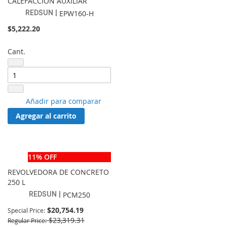
CALEFACCIÓN AUXILIAR
REDSUN
EPW160-H
$5,222.20
Cant.
Añadir
Añadir para comparar
a
Agregar al carrito
lista
de
favoritos
11% OFF
REVOLVEDORA DE CONCRETO
250 L
REDSUN
PCM250
$20,754.19
Special Price
$23,319.31
Regular Price