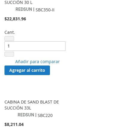
SUCCIÓN 30 L
REDSUN
SBC350-II
$22,831.96
Cant.
Añadir
Añadir para comparar
a
Agregar al carrito
lista
de
favoritos
CABINA DE SAND BLAST DE
SUCCIÓN 33L
REDSUN
SBC220
$8,211.04