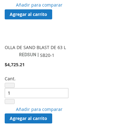
Añadir
Añadir para comparar
a
Agregar al carrito
lista
de
favoritos
OLLA DE SAND BLAST DE 63 L
REDSUN
SB20-1
$4,725.21
Cant.
Añadir
Añadir para comparar
a
Agregar al carrito
lista
de
favoritos