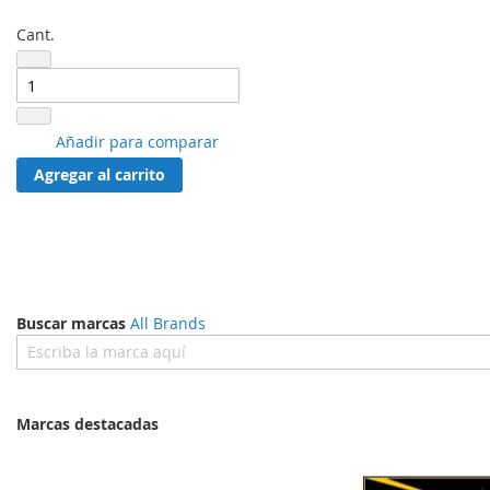
Cant.
Añadir
Añadir para comparar
a
Agregar al carrito
lista
de
favoritos
Buscar marcas
All Brands
Marcas destacadas