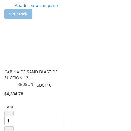
Añadir
Añadir para comparar
a
Sin Stock
lista
de
favoritos
CABINA DE SAND BLAST DE
SUCCIÓN 12 L
REDSUN
SBC110
$4,334.78
Cant.