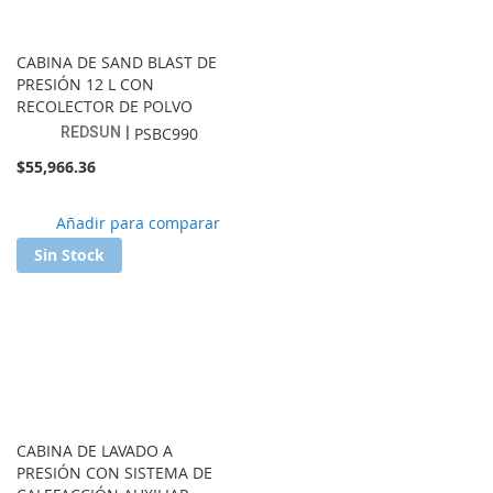
CABINA DE SAND BLAST DE
PRESIÓN 12 L CON
RECOLECTOR DE POLVO
REDSUN
PSBC990
$55,966.36
Añadir
Añadir para comparar
a
Sin Stock
lista
de
favoritos
CABINA DE LAVADO A
PRESIÓN CON SISTEMA DE