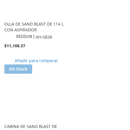
OLLA DE SAND BLAST DE 114 L
CON ASPIRADOR
REDSUN
XH-SB28
$11,108.37
Añadir
Añadir para comparar
a
Sin Stock
lista
de
favoritos
CABINA DE SAND BLAST DE