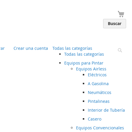
You
Buscar
ar
Crear una cuenta
Todas las categorías
Busc
Todas las categorías
Equipos para Pintar
Equipos Airless
Eléctricos
A Gasolina
Neumáticos
Pintalineas
Interior de Tubería
Casero
Equipos Convencionales