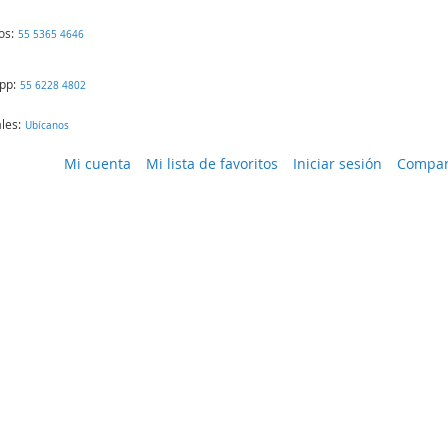
os:
55 5365 4646
pp:
55 6228 4802
les:
Ubícanos
Mi cuenta
Mi lista de favoritos
Iniciar sesión
Compar