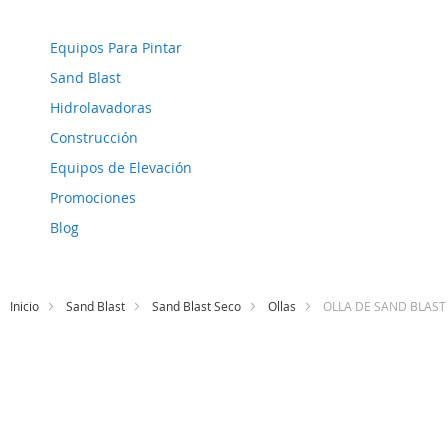
Equipos Para Pintar
Sand Blast
Hidrolavadoras
Construcción
Equipos de Elevación
Promociones
Blog
Inicio
Sand Blast
Sand Blast Seco
Ollas
OLLA DE SAND BLAST 