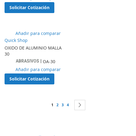
a
Solicitar Cotización
lista
de
favoritos
Añadir
Añadir para comparar
a
Quick Shop
lista
OXIDO DE ALUMINIO MALLA
de
30
favoritos
ABRASIVOS
OA-30
Añadir
Añadir para comparar
a
Solicitar Cotización
lista
de
favoritos
Página
Estás leyendo la página
Página
Página
Página
Página
Siguiente
1
2
3
4