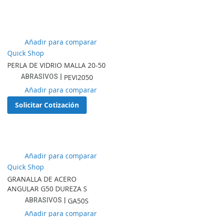
de
favoritos
Añadir
Añadir para comparar
a
Quick Shop
lista
PERLA DE VIDRIO MALLA 20-50
de
ABRASIVOS
PEVI2050
favoritos
Añadir
Añadir para comparar
a
Solicitar Cotización
lista
de
favoritos
Añadir
Añadir para comparar
a
Quick Shop
lista
GRANALLA DE ACERO
de
ANGULAR G50 DUREZA S
favoritos
ABRASIVOS
GA50S
Añadir
Añadir para comparar