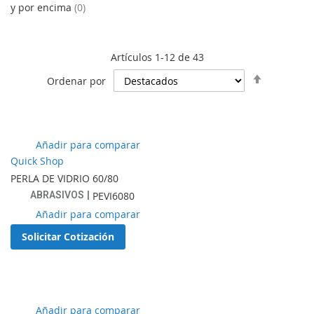
y por encima
0
Artículos
1
-
12
de
43
Establece
Ordenar por
dirección
descende
Añadir
Añadir para comparar
a
Quick Shop
lista
PERLA DE VIDRIO 60/80
de
ABRASIVOS
PEVI6080
favoritos
Añadir
Añadir para comparar
a
Solicitar Cotización
lista
de
favoritos
Añadir
Añadir para comparar