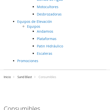
Motocultores
Desbrozadoras
Equipos de Elevación
Equipos
Andamios
Plataformas
Patin Hidráulico
Escaleras
Promociones
Ir
al
Inicio
Sand Blast
Consumibles
contenido
Consumibles