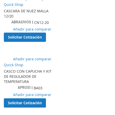
a
Quick Shop
lista
CASCARA DE NUEZ MALLA
de
12/20
favoritos
ABRASIVOS
CN12-20
Añadir
Añadir para comparar
a
Solicitar Cotización
lista
de
favoritos
Añadir
Añadir para comparar
a
Quick Shop
lista
CASCO CON CAPUCHA Y KIT
de
DE REGULADOR DE
favoritos
TEMPERATURA
APROSI
BA03
Añadir
Añadir para comparar
a
Solicitar Cotización
lista
de
favoritos