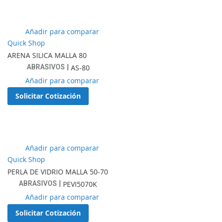
favoritos
Añadir
Añadir para comparar
a
Quick Shop
lista
ARENA SILICA MALLA 80
de
ABRASIVOS
AS-80
favoritos
Añadir
Añadir para comparar
a
Solicitar Cotización
lista
de
favoritos
Añadir
Añadir para comparar
a
Quick Shop
lista
PERLA DE VIDRIO MALLA 50-70
de
ABRASIVOS
PEVI5070K
favoritos
Añadir
Añadir para comparar
a
Solicitar Cotización
lista