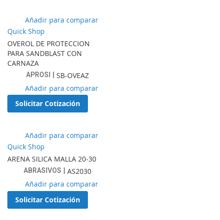
favoritos
Añadir
Añadir para comparar
a
Quick Shop
lista
OVEROL DE PROTECCION
de
PARA SANDBLAST CON
favoritos
CARNAZA
APROSI
SB-OVEAZ
Añadir
Añadir para comparar
a
Solicitar Cotización
lista
de
favoritos
Añadir
Añadir para comparar
a
Quick Shop
lista
ARENA SILICA MALLA 20-30
de
ABRASIVOS
AS2030
favoritos
Añadir
Añadir para comparar
a
Solicitar Cotización
lista
de