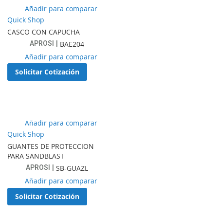
Añadir
Añadir para comparar
a
Quick Shop
lista
CASCO CON CAPUCHA
de
APROSI
BAE204
favoritos
Añadir
Añadir para comparar
a
Solicitar Cotización
lista
de
favoritos
Añadir
Añadir para comparar
a
Quick Shop
lista
GUANTES DE PROTECCION
de
PARA SANDBLAST
favoritos
APROSI
SB-GUAZL
Añadir
Añadir para comparar
a
Solicitar Cotización
lista
de